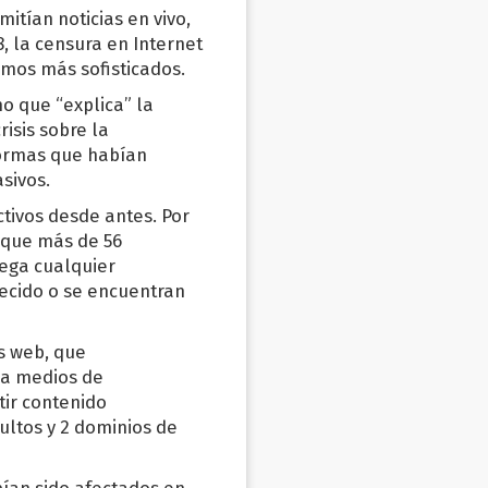
itían noticias en vivo,
, la censura en Internet
smos más sofisticados.
mo que “explica” la
risis sobre la
formas que habían
sivos.
tivos desde antes. Por
 que más de 56
iega cualquier
recido o se encuentran
os web, que
 a medios de
tir contenido
ultos y 2 dominios de
ían sido afectados en