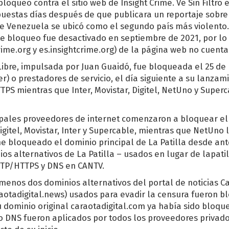
 bloqueo contra el sitio web de Insight Crime. Ve Sin Filtro
puestas días después de que publicara un reportaje sobre
e Venezuela se ubicó como el segundo país más violento
te bloqueo fue desactivado en septiembre de 2021, por l
ime.org y es.insightcrime.org) de la página web no cuent
ibre, impulsada por Juan Guaidó, fue bloqueada el 25 de
er) o prestadores de servicio, el día siguiente a su lanza
PS mientras que Inter, Movistar, Digitel, NetUno y Super
ipales proveedores de internet comenzaron a bloquear el 
igitel, Movistar, Inter y Supercable, mientras que NetUno 
e bloqueado el dominio principal de La Patilla desde ante
os alternativos de La Patilla – usados en lugar de lapat
TTP/HTTPS y DNS en CANTV.
l menos dos dominios alternativos del portal de noticias Ca
araotadigital.news) usados para evadir la censura fueron b
u dominio original caraotadigital.com ya había sido bloqu
o DNS fueron aplicados por todos los proveedores privad