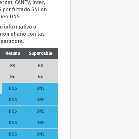
rnet: CANTV, Inter,
 por filtrado SNI en
queo DNS.
o informativo o
aron el año con las
operadora.
Netuno
Supercable
No
No
No
No
DNS
DNS
DNS
DNS
DNS
DNS
DNS
DNS
DNS
DNS