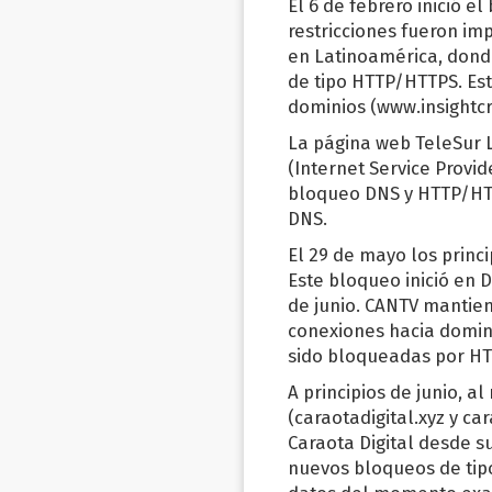
El 6 de febrero inició el
restricciones fueron im
en Latinoamérica, dond
de tipo HTTP/HTTPS. Es
dominios (www.insightcr
La página web TeleSur L
(Internet Service Provid
bloqueo DNS y HTTP/HTT
DNS.
El 29 de mayo los princ
Este bloqueo inició en D
de junio. CANTV mantien
conexiones hacia domini
sido bloqueadas por H
A principios de junio, a
(caraotadigital.xyz y c
Caraota Digital desde s
nuevos bloqueos de tip