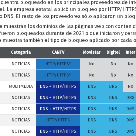
encuentra bloqueado en los principales proveedores de inte
tel. La empresa estatal aplicó un bloqueo por HTTP/HTTPS
 DNS. El resto de los proveedores sólo aplicaron un blo
se muestran los dominios de las páginas web con contenid
 fueron bloqueados durante de 2021 o que iniciaron y cerr
e muestra también el tipo de bloqueo aplicado por cada 
Categoría
CANTV
Movistar
Digitel
Inter
NOTICIAS
HTTP/HTTPS*
No
No
No
NOTICIAS
HTTP/HTTPS*
No
No
No
MULTIMEDIA
DNS + HTTP/HTTPS
DNS
DNS
No
NOTICIAS
DNS + HTTP/HTTPS
DNS
DNS
DNS
NOTICIAS
DNS + HTTP/HTTPS
DNS
DNS
DNS
NOTICIAS
HTTP/HTTPS
DNS
DNS
DNS
NOTICIAS
DNS + HTTP/HTTPS
DNS
DNS
DNS