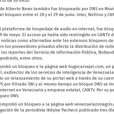
o de su inicio.
de Alberto News también fue bloqueado por DNS en Movist
l bloqueo entre el 28 y el 29 de junio. Inter, NetUno y CA
l plataforma de hospedaje de audio en internet, fue blo
9 de mayo. El acceso ya había sido restringido en CANTV
noticias como alternativa ante los extensos bloqueos de
 los proveedores privados afecta la distribución de noti
los reportes del Servicio de Información Pública, Notiaudi
podcasts, entre otros.
mprobó un bloqueo a la página web hugocarvajal.com, un p
, exdirector de los servicios de inteligencia de Venezuela.
o un relanzamiento de su portal web a través de su cuent
 por filtrado SNI y al mismo tiempo un bloque DNS se i
internet en Venezuela y empresa estatal, CANTV. Por su pa
oqueo DNS.
comprobó un bloqueo a la página web venezuelazonagris.
gación de la periodista Ibéyise Pacheco publicado tres día