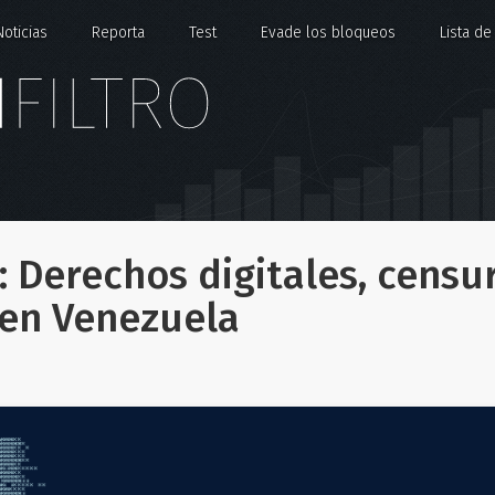
Noticias
Reporta
Test
Evade los bloqueos
Lista d
 Derechos digitales, censu
 en Venezuela