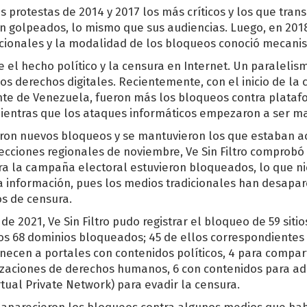
 protestas de 2014 y 2017 los más críticos y los que transm
on golpeados, lo mismo que sus audiencias. Luego, en 2018
icionales y la modalidad de los bloqueos conoció mecani
e el hecho político y la censura en Internet. Un paralelis
os derechos digitales. Recientemente, con el inicio de la c
ente de Venezuela, fueron más los bloqueos contra plata
ientras que los ataques informáticos empezaron a ser ma
aron nuevos bloqueos y se mantuvieron los que estaban ac
ecciones regionales de noviembre, Ve Sin Filtro comprobó
ra la campaña electoral estuvieron bloqueados, lo que n
a información, pues los medios tradicionales han desapa
s de censura.
de 2021, Ve Sin Filtro pudo registrar el bloqueo de 59 siti
s 68 dominios bloqueados; 45 de ellos correspondientes
necen a portales con contenidos políticos, 4 para compar
izaciones de derechos humanos, 6 con contenidos para ad
tual Private Network) para evadir la censura.
eaparecieron los bloqueos contra algunos medios que hab