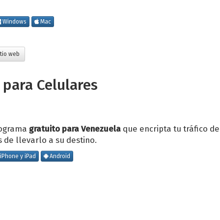
Windows
Mac
tio web
 para
Celulares
rograma
gratuito para Venezuela
que encripta tu tráfico de
 de llevarlo a su destino.
iPhone y iPad
Android