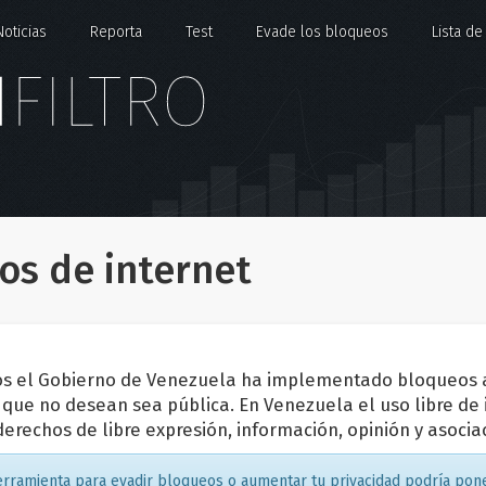
Noticias
Reporta
Test
Evade los bloqueos
Lista d
os de internet
os el Gobierno de Venezuela ha implementado bloqueos 
 que no desean sea pública. En Venezuela el uso libre de 
 derechos de libre expresión, información, opinión y asocia
rramienta para evadir bloqueos o aumentar tu privacidad podría pone