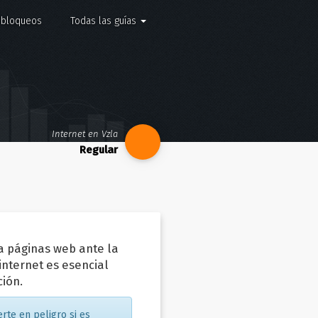
e bloqueos
Todas las guías
Internet en Vzla
a páginas web ante la
internet es esencial
ción.
rte en peligro si es