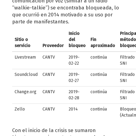
comunicación por voz (similar a un radio
“walkie-talkie”) se encontraba bloqueada, lo
que ocurrió en 2014 motivado a su uso por
parte de manifestantes.
Inicio
Principa
Sitio o
del
Fin
método
servicio
Proveedor
bloqueo
aproximado
bloque
Livestream
CANTV
2019-
continúa
Filtrado
02-22
SNI
Soundcloud
CANTV
2019-
continúa
Filtrado
02-27
SNI
Change.org
CANTV
2019-
continúa
Filtrado
02-28
SNI
Zello
CANTV
2014
continúa
Bloque
(Actual
Con el inicio de la crisis se sumaron