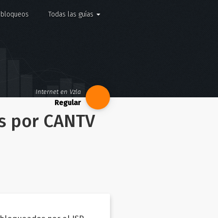
e bloqueos
Todas las guías
Internet en Vzla
s por CANTV