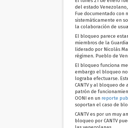
El lunes 21 de enero f
del estado Venezolano,
Fue documentado con n
sistemáticamente en son
la colaboración de usua
El bloqueo parece estar
miembros de la Guardia
liderado por Nicolás M
régimen. Pueblo de Vene
El bloqueo funciona me
embargo el bloqueo no 
lograba efectuarse. Es
CANTV y al bloqueo de 
patrón de funcionamien
OONI en un
reporte pub
soportan el caso de bl
CANTV es por un muy amp
bloqueo por CANTV puede
las venezolanas.