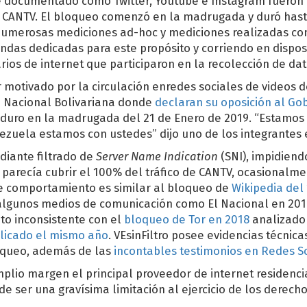
ue documentado cómo Twitter, Youtube e Instagram fueron
 CANTV. El bloqueo comenzó en la madrugada y duró hast
umerosas mediciones ad-hoc y mediciones realizadas c
das dedicadas para este propósito y corriendo en disposi
rios de internet que participaron en la recolección de dat
 motivado por la circulación enredes sociales de videos 
 Nacional Bolivariana donde
declaran su oposición al Go
aduro en la madrugada del 21 de Enero de 2019. “Estamos 
zuela estamos con ustedes” dijo uno de los integrantes e
diante filtrado de
Server Name Indication
(SNI), impidiend
parecía cubrir el 100% del tráfico de CANTV, ocasionalme
te comportamiento es similar al bloqueo de
Wikipedia del 
algunos medios de comunicación como El Nacional en 201
to inconsistente con el
bloqueo de Tor en 2018
analizado 
licado el mismo año
. VEsinFiltro posee evidencias técnica
oqueo, además de las
incontables testimonios en Redes S
lio margen el principal proveedor de internet residencia
 ser una gravísima limitación al ejercicio de los derech