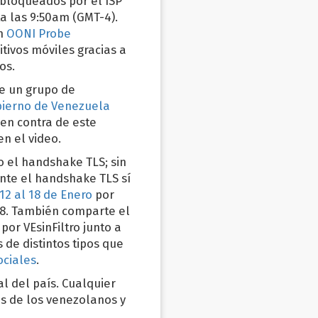
 bloqueados por el ISP
a las 9:50am (GMT-4).
on
OONI Probe
tivos móviles gracias a
os.
de un grupo de
bierno de Venezuela
en contra de este
n el video.
o el handshake TLS; sin
nte el handshake TLS sí
12 al 18 de Enero
por
8. También comparte el
por VEsinFiltro junto a
s de distintos tipos que
ociales
.
l del país. Cualquier
os de los venezolanos y