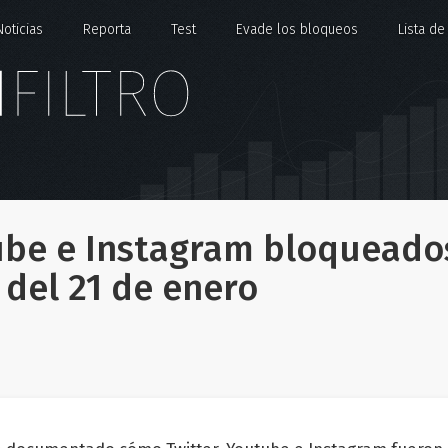
Noticias
Reporta
Test
Evade los bloqueos
Lista d
tube e Instagram bloqueado
del 21 de enero