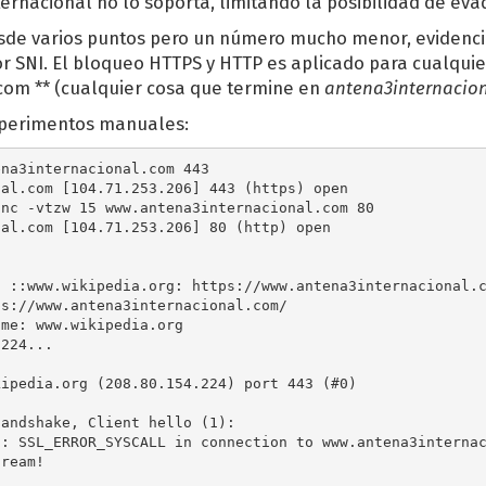
ternacional no lo soporta, limitando la posibilidad de eva
sde varios puntos pero un número mucho menor, evidenc
or SNI. El bloqueo HTTPS y HTTP es aplicado para cualquier
com ** (cualquier cosa que termine en
antena3internacio
perimentos manuales:
na3internacional.com 443

al.com [104.71.253.206] 443 (https) open

nc -vtzw 15 www.antena3internacional.com 80

al.com [104.71.253.206] 80 (http) open

 ::www.wikipedia.org: https://www.antena3internacional.c
s://www.antena3internacional.com/

me: www.wikipedia.org

224...

ipedia.org (208.80.154.224) port 443 (#0)

andshake, Client hello (1):

: SSL_ERROR_SYSCALL in connection to www.antena3internac
ream!


