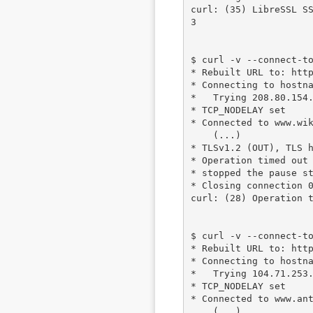
curl: (35) LibreSSL S
3

$ curl -v --connect-to
* Rebuilt URL to: http
* Connecting to hostna
*   Trying 208.80.154.
* TCP_NODELAY set

* Connected to www.wik
    (...)

* TLSv1.2 (OUT), TLS h
* Operation timed out 
* stopped the pause st
* Closing connection 0
curl: (28) Operation t
$ curl -v --connect-to
* Rebuilt URL to: http
* Connecting to hostna
*   Trying 104.71.253.
* TCP_NODELAY set

* Connected to www.ant
    (...)
