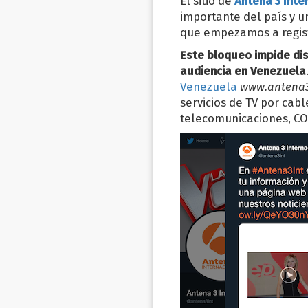
El sitio de
Antena 3 Inte
importante del país y u
que empezamos a regist
Este bloqueo impide disf
audiencia en Venezuela
Venezuela
www.antena3
servicios de TV por cab
telecomunicaciones, C