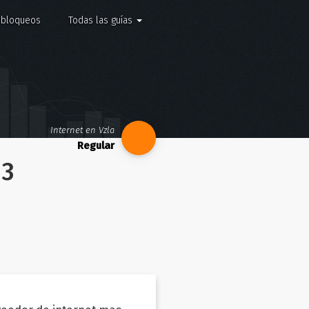
e bloqueos
Todas las guías
Internet en Vzla
 3