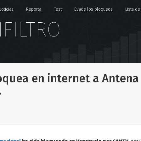
Noticias
Reporta
Test
Evade los bloqueos
Lista d
quea en internet a Antena
.