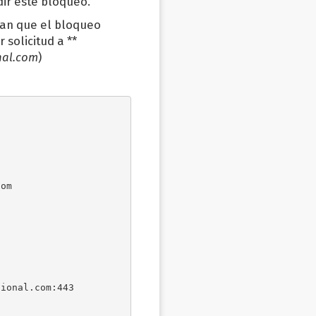
dir este bloqueo.
ian que el bloqueo
 solicitud a **
nal.com
)
om

ional.com:443
