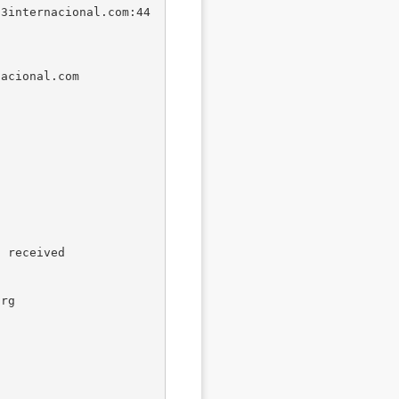
a3internacional.com:44
acional.com



 received

rg
