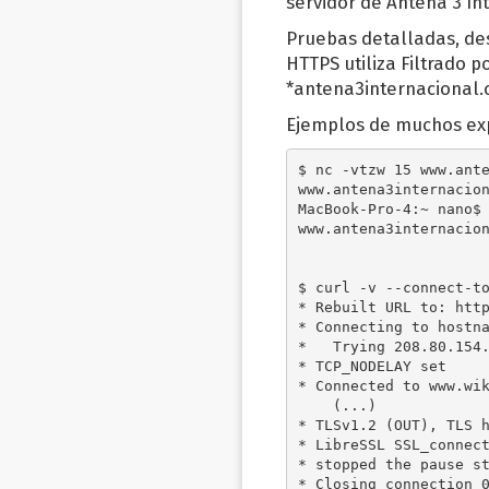
servidor de Antena 3 In
Pruebas detalladas, de
HTTPS utiliza Filtrado p
*antena3internacional.
Ejemplos de muchos ex
$ nc -vtzw 15 www.ante
www.antena3internacion
MacBook-Pro-4:~ nano$ 
www.antena3internacion
$ curl -v --connect-to
* Rebuilt URL to: http
* Connecting to hostna
*   Trying 208.80.154.
* TCP_NODELAY set

* Connected to www.wik
    (...)

* TLSv1.2 (OUT), TLS h
* LibreSSL SSL_connect
* stopped the pause st
* Closing connection 0