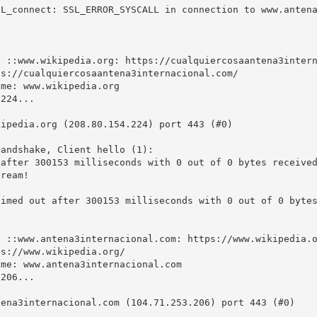
SL_connect: SSL_ERROR_SYSCALL in connection to www.anten
 ::www.wikipedia.org: https://cualquiercosaantena3intern
s://cualquiercosaantena3internacional.com/

me: www.wikipedia.org

224...

ipedia.org (208.80.154.224) port 443 (#0)

andshake, Client hello (1):

after 300153 milliseconds with 0 out of 0 bytes received
ream!



imed out after 300153 milliseconds with 0 out of 0 bytes
 ::www.antena3internacional.com: https://www.wikipedia.o
s://www.wikipedia.org/

me: www.antena3internacional.com

206...

ena3internacional.com (104.71.253.206) port 443 (#0)
