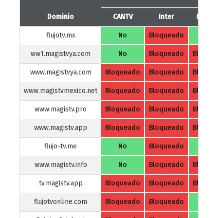
Dominio
CANTV
Inter
Movist
flujotv.mx
No
Bloqueado
No
ww1.magistvya.com
No
Bloqueado
Bloque
www.magistvya.com
Bloqueado
Bloqueado
Bloque
www.magistvmexico.net
Bloqueado
Bloqueado
Bloque
www.magistv.pro
Bloqueado
Bloqueado
Bloque
www.magistv.app
Bloqueado
Bloqueado
Bloque
flujo-tv.me
No
Bloqueado
No
www.magistv.info
No
Bloqueado
Bloque
tv.magistv.app
Bloqueado
Bloqueado
Bloque
flujotvonline.com
Bloqueado
Bloqueado
No