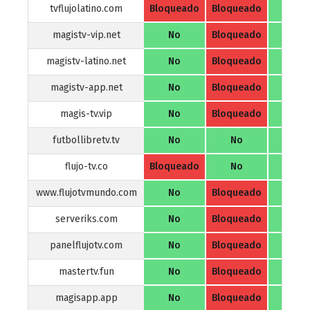
tvflujolatino.com
Bloqueado
Bloqueado
No
magistv-vip.net
No
Bloqueado
No
magistv-latino.net
No
Bloqueado
No
magistv-app.net
No
Bloqueado
No
magis-tv.vip
No
Bloqueado
No
futbollibretv.tv
No
No
No
flujo-tv.co
Bloqueado
No
No
www.flujotvmundo.com
No
Bloqueado
No
serveriks.com
No
Bloqueado
No
panelflujotv.com
No
Bloqueado
No
mastertv.fun
No
Bloqueado
No
magisapp.app
No
Bloqueado
No