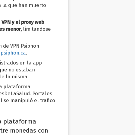
n la que han muerto
 VPN y el proxy web
es menor,
limitandose
ón de VPN Psiphon
l
psiphon.ca
.
istrados en la app
 que no estaban
de la misma.
la plataforma
esDeLaSalud. Portales
l se manipuló el trafico
a plataforma
entre monedas con