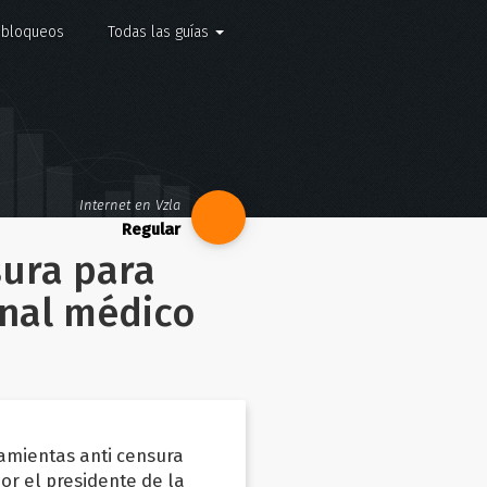
e bloqueos
Todas las guías
Internet en Vzla
sura para
onal médico
amientas anti censura
r el presidente de la