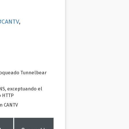
#CANTV
,
bloqueado Tunnelbear
NS, exceptuando el
o HTTP
en CANTV