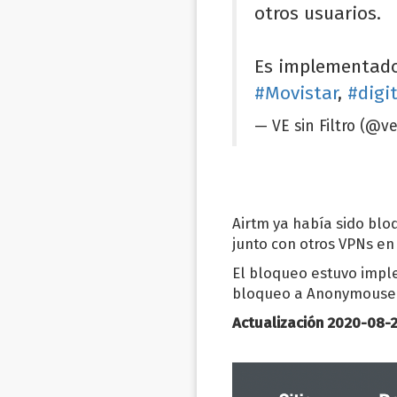
otros usuarios.
Es implementad
#Movistar
,
#digit
— VE sin Filtro (@ve
Airtm ya había sido bl
junto con otros VPNs en
El bloqueo estuvo impl
bloqueo a Anonymouse q
Actualización 2020-08-2