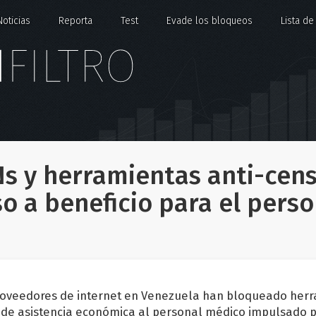
Noticias
Reporta
Test
Evade los bloqueos
Lista d
s y herramientas anti-cen
o a beneficio para el pers
proveedores de internet en Venezuela han bloqueado herr
de asistencia económica al personal médico impulsado po