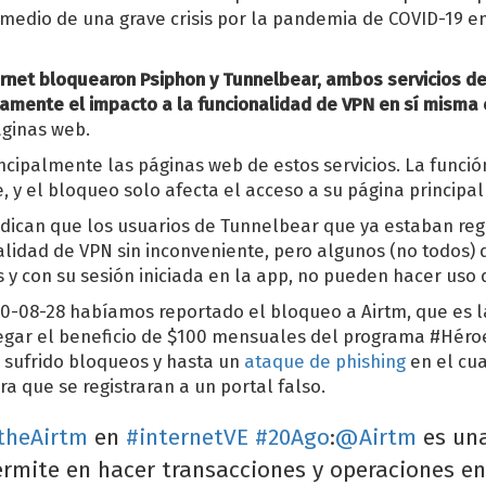
medio de una grave crisis por la pandemia de COVID-19 e
rnet bloquearon Psiphon y Tunnelbear, ambos servicios de
mente el impacto a la funcionalidad de VPN en sí misma 
áginas web.
ncipalmente las páginas web de estos servicios. La funci
 y el bloqueo solo afecta el acceso a su página principa
dican que los usuarios de Tunnelbear que ya estaban reg
lidad de VPN sin inconveniente, pero algunos (no todos)
 y con su sesión iniciada en la app, no pueden hacer uso 
20-08-28 habíamos reportado el bloqueo a Airtm, que es 
egar el beneficio de $100 mensuales del programa #Héro
an sufrido bloqueos y hasta un
ataque de phishing
en el cua
a que se registraran a un portal falso.
heAirtm
en
#internetVE
#20Ago
:
@Airtm
es un
ermite en hacer transacciones y operaciones 